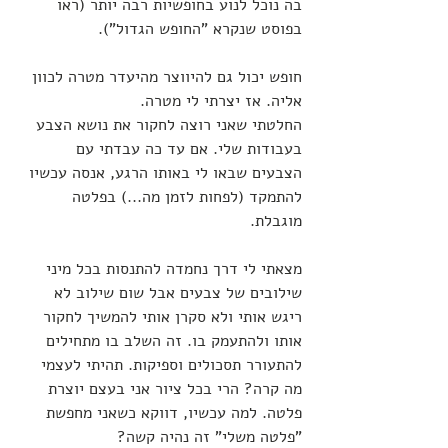
בה נוכל לנוע בחופשיות רבה יותר (ראו 
בפוסט שנקרא "החופש הגדול").
חופש יכול גם להיווצר מהיעדר מטרה לכוון 
אליה. אז יצרתי לי מטרה. 
החלטתי שאני רוצה לחקור את נושא הצבע 
בעבודות שלי. אם עד כה עבדתי עם 
הצבעים שבאו לי באותו הרגע, אנסה עכשיו 
להתמקד (לפחות לזמן מה...) בפלטה 
מוגבלת. 
מצאתי לי דרך נחמדה להתנסות בכל מיני 
שילובים של צבעים אבל שום שילוב לא 
ריגש אותי ולא סקרן אותי להמשיך לחקור 
אותו ולהתעמק בו. זה השלב בו מתחילים 
להתעורר תסכולים וספיקות. תהיתי לעצמי 
מה קרה? הרי בכל ציור אני בעצם יוצרת 
פלטה. למה עכשיו, דווקא כשאני מחפשת 
"פלטה משלי" זה נהיה קשה?