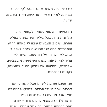
נזכרתי במה שאמר אדגר דגה: "קל לצייר 
כשאתה לא יודע איך, אך קשה מאוד כשאתה 
יודע". 
גם הפעם החלטתי לשחק. לקחתי כמה 
גיליונות נייר. בכל גיליון השתמשתי בפלטה 
אחרת, שילוב הצבעים שבא לי באותו הרגע, 
והתרכזתי במה אני מרגישה ביחס לשילוב 
הזה. לא חשבתי על התוצאה. הציור לא 
צריך להיות יפה. פשוט השתעשעתי בצבעים 
שבחרתי, ומילאתי את גיליון הנייר בסימנים, 
בקווים ובכתמים. 
אני אמנם אוהבת לשחק אבל קשה לי עם 
דברים שהם נטולי תכלית. למצוא פלטה זה 
יופי, אבל מה עם כל גיליונות הנייר 
שיצרתי? אז מצאתי להם פתרון – יצרתי 
מהם כרטיסי ביקור, כל אחד ייחודי ושונה. 