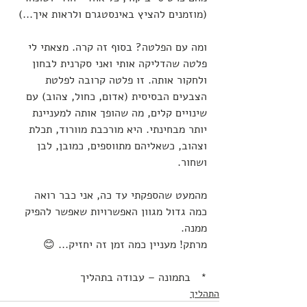
(מוזמנים להציץ באינסטגרם ולראות איך...)
ומה עם הפלטה? בסוף זה קרה. מצאתי לי 
פלטה שהדליקה אותי ואני סקרנית לבחון 
ולחקור אותה. זו פלטה קרובה לפלטת 
הצבעים הבסיסית (אדום, כחול, צהוב) עם 
שינויים קלים, מה שהופך אותה למעניינת 
יותר מבחינתי. היא מורכבת מוורוד, תכלת 
וצהוב, כשאליהם מתווספים, כמובן, לבן 
ושחור. 
מהמעט שהספקתי עד כה, אני כבר רואה 
כמה גדול מגוון האפשרויות שאפשר להפיק 
ממנה. 
מרתק! מעניין כמה זמן זה יחזיק... 😊
*   בתמונה – עבודה בתהליך
התהליך