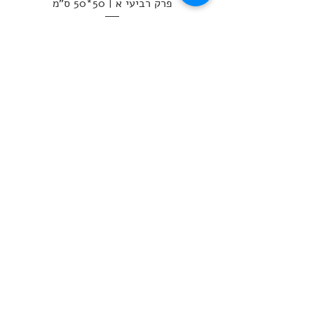
פרק רביעי א | 50*50 ס"מ
מחיר
הוספה לסל
פרק רביעי ב | 50*90 ס"מ
מחיר
הוספה לסל