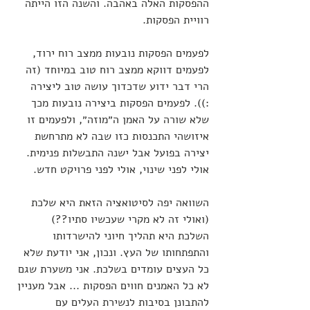
ההפסקות האלה באהבה. והשנה הזו הייתה 
רוויית הפסקות.
לפעמים הפסקות נובעות ממצב רוח ירוד, 
לפעמים דווקא ממצב רוח טוב במיוחד (זה 
הרי דבר ידוע שדכדוך עושה טוב ליצירה 
:)). לפעמים הפסקות ביצירה נובעות מכך 
שלא שורה על האמן ה״מוזה״, ולפעמים זו 
איזושהי התכנסות כזו שבה לא מתרחשת 
יצירה בפועל אבל ישנה התבשלות פנימית. 
אולי לפני שינוי, אולי לפני פרויקט חדש. 
השוואה יפה לסיטואציה הזאת היא שלכת 
(ואולי זה לא מקרי שעכשיו סתיו??)
השלכת היא תהליך חיוני להישרדותו 
והתפתחותו של העץ. ונכון, אני יודעת שלא 
כל העצים עומדים בשלכת. אני משערת שגם 
לא כל האמנים חווים הפסקות ... אבל מעניין 
להתבונן בסיבות לנשירת העלים עם 