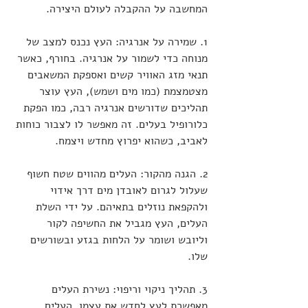
המחשבה על ההקבלה לעולם היצירה.
1. שמירה על אנרגיה: העץ נכנס למצב של 
מנוחה כדי לשמור על אנרגיה. בחורף, כאשר 
תנאי מזג האוויר קשים ואספקת המשאבים 
מצטמצמת (כמו מים ושמש), העץ עוצר 
תהליכים שדורשים אנרגיה רבה, כמו הפקת 
כלורופיל בעלים. זה מאפשר לו לצבור כוחות 
לאביב, כשהוא יפרוץ מחדש ויצמח.
2. הגנה מהקור: העלים מהווים שטח חשוף 
שעלול לגרום לאובדן מים דרך אידוי 
ולהקפאת נוזלים בתאיהם. על ידי השלת 
העלים, העץ מגביל את החשיפה לקור 
וליובש ושומר על הלחות בגזע ובשורשים 
שלו.
3. תהליך ניקוי וריפוי: נשירת העלים 
מאפשרת לעץ לחדש את עצמו. העלים 