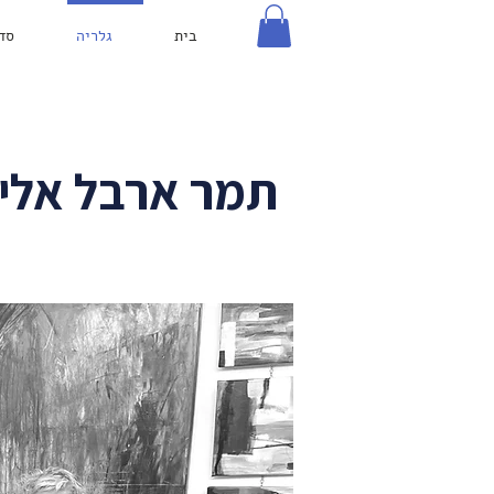
בית
גלריה
סד
תמר ארבל אלי