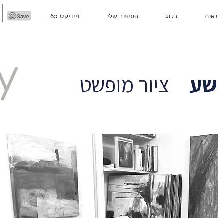
נאות
בלוג
הסיפור שלי
פרויקט 60
y
שע
ציור מופשט