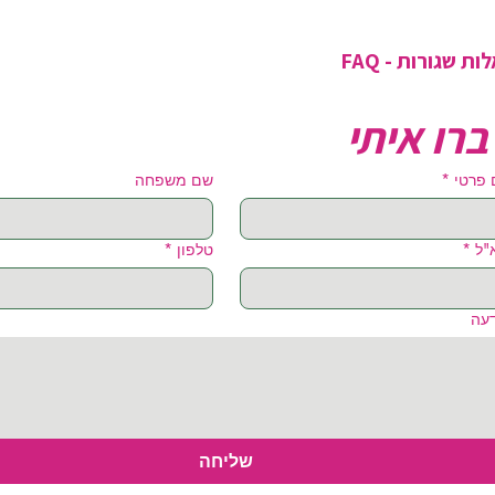
ת שגורות - FAQ
ברו איתי
פרטי
*
שם משפחה
"ל
*
טלפון
*
עה
שליחה