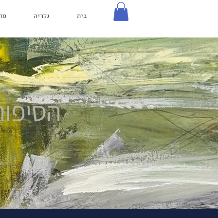
בית
גלריה
סד
הסיפור