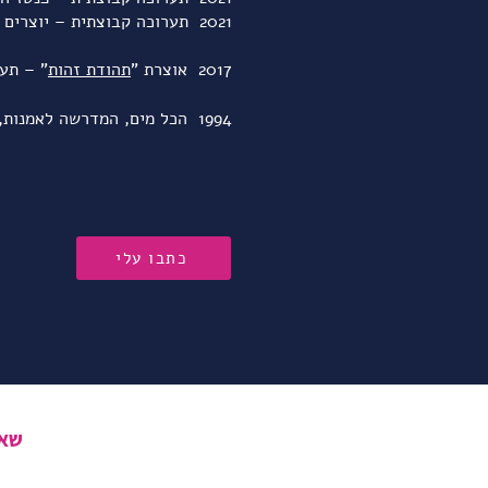
2021 תערוכה קבוצתית – יוצרים מקום, זכרון יעקב. אוצרת: רויטל סילברמן גרין
2017 אוצרת "
תה
ודת זהות
" – תע
1994 הכל מים, המדרשה לאמנות, רמת השרון
כתבו עלי
שאלו