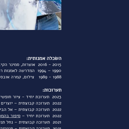
מתי ואיך זה קורה?
במועדון פועלות מספר קבוצ
חשוב לדעת:
כדי לאפשר לעצמך באמת להיכנס 
עלות חודשית: 210 ש"ח
אני מזמינה אותך ליצור אי
השכלה אמנותית:
5 - 2016
201
אוצרות, סמינר הקיב
1990 – 1994 ה
מדרשה לאמנות רמ
1988 - 1989 צילום, קמרה אובסקורה
תערוכות:
2023 תערוכת יחיד - ציור חופשי, ספריית זכרון יעקב. אוצרת: רויטל סילברמן גרין
2022
תערוכה קבוצתית – יוצרים 100אהבה, חוצות בנימינה
2022 תערוכה קבוצתית – אל הבית וממנו, מדרחוב זכרון יעקב. אוצרת: רויטל סילברמן גרין
2022 תערוכת יחיד –
סיפור בהמש
2021 תערוכה קבוצתית – נחל תנינים, חוצות בנימינה
2021 תערוכה קבוצתית – פנטזיה, מציאות וחלום, היכל אמנויות הבמה, הרצליה אוצרת: גליה שכטר