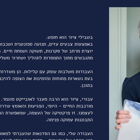
בשבילי ציור הוא חופש.
באמצעות צבעים עזים, תנועה ספונטנית ושכבות
לתת מקום ליצירה בחיים שלך, אבל היומיום תמיד מנצח?
יוצרת מרחב של סקרנות, תשוקה ושמחת חיים. ה
מתגבשים מתוך התמסרות לתהליך ושחרור משלי
ר, הרגשתי לפעמים קצת אבודה.
העבודות משלבות עומק עם קלילות. הן משדרות 
נו טוב, אבל כל אדם יוצר יודע שהטוב הזה לא מגיע בכל פעם.
בעת נשארות פתוחות ומזמינות את הצופה להיכנ
תף בו גם בשלבי הביניים, אלו שאנחנו לא בטוחות בהם.
בתוכן.
– וזה בדיוק מה שבניתי עבורך במועדון.
עבורי, ציור הוא הרבה מעבר לאובייקט מוגמר. 
מורכבות החיים - היופי, הפגיעות והאומץ שדרוש
לעצמנו. זו פרקטיקה של העצמה, שמאפשרת הת
מינה.
התבוננות עמוקה פנימה.
יתוף ולתמיכה, בה נוכל להתייעץ, לתת ולקבל השראה גם בין המפגשים 
ץ שלי בתהליך היצירה, בטכניקות של ציור מופשט ובשכלול הקול האישי
העבודה שלי, כמו גם הסדנאות שהעברתי למאות
ל הצבעים וכלי העבודה בסטודיו (המשתתפות מביאות איתן את הקנבסים)