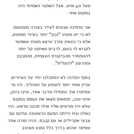
מעל 40 איש. אבל האתגר האמיתי היה 
במקום אחר. 
אני מזמינה אנשים לצייר בצורה מופשטת. 
לא כי יש משהו "נכון" יותר בציור מופשט, 
אלא כי כשאין צורך שיצא משהו שאפשר 
לקרוא לו בשם, לרבים מאיתנו קל יותר 
להשתחרר מהביקורת העצמית, מהתכנון 
ומהרצון "להצליח". 
בסוף הסדנה לא הסתכלנו יחד על הציורים. 
עניין אותי יותר לשמוע על התהליך. היו מי 
שסיפרו איך התחילו מדבר אחד, שינו כיוון, 
שינו שוב, ופתאום מצאו את עצמם במקום 
שלא היו מגיעים אליו אילו תכננו מראש. היו 
כאלה שזו הייתה הפעם הראשונה שלהם עם 
צבעי אקריליק או עם קנבס. והיה מורה אחד 
שסיפר שהוא בדרך כלל נמנע מצהוב 