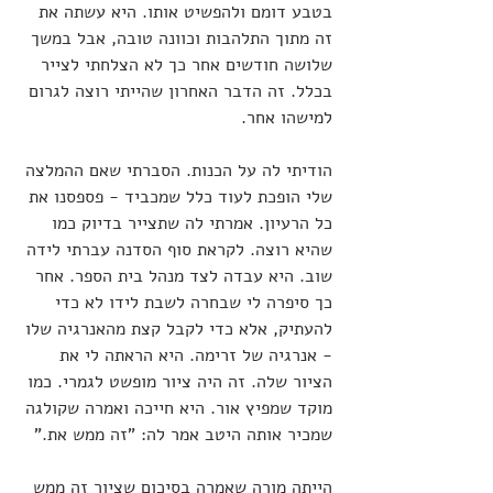
בטבע דומם ולהפשיט אותו. היא עשתה את 
זה מתוך התלהבות וכוונה טובה, אבל במשך 
שלושה חודשים אחר כך לא הצלחתי לצייר 
בכלל. זה הדבר האחרון שהייתי רוצה לגרום 
למישהו אחר. 
הודיתי לה על הכנות. הסברתי שאם ההמלצה 
שלי הופכת לעוד כלל שמכביד - פספסנו את 
כל הרעיון. אמרתי לה שתצייר בדיוק כמו 
שהיא רוצה. לקראת סוף הסדנה עברתי לידה 
שוב. היא עבדה לצד מנהל בית הספר. אחר 
כך סיפרה לי שבחרה לשבת לידו לא כדי 
להעתיק, אלא כדי לקבל קצת מהאנרגיה שלו 
- אנרגיה של זרימה. היא הראתה לי את 
הציור שלה. זה היה ציור מופשט לגמרי. כמו 
מוקד שמפיץ אור. היא חייכה ואמרה שקולגה 
שמכיר אותה היטב אמר לה: "זה ממש את." 
הייתה מורה שאמרה בסיכום שציור זה ממש 