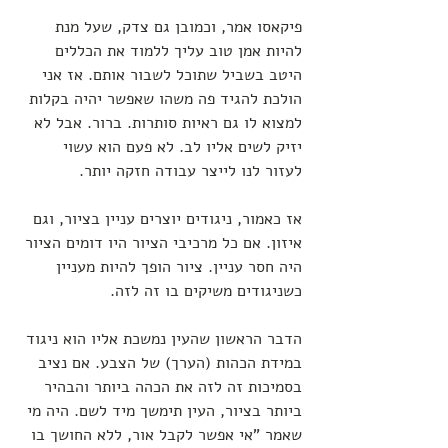
פיקאסו אמר, וכמובן גם צדק, שעל מנת 
להיות אמן טוב עליך ללמוד את הכללים 
היטב בשביל שתוכל לשבור אותם. אז אני 
הולכת להגיד פה משהו שאפשר יהיה בקלות 
למצוא לו גם ראיות סותרות. ברור. אבל לא 
יזיק לשים אליו לב. לא פעם הוא עשוי 
לעזור לנו לייצר עבודה חזקה יותר.
אז כאמור, ניגודים יוצרים עניין בציור, וגם 
איזון. אם כל מרכיבי הציור היו דומים הציור 
היה חסר עניין. ציור הופך להיות מעניין 
כשניגודים משיקים בו זה לזה.
הדבר הראשון שהעין נמשכת אליו הוא ניגוד 
במידת הכהות (הערך) של הצבע. אם נציב 
בסמיכות זה לזה את הכהה ביותר והבהיר 
ביותר בציור, העין תימשך מיד לשם. היה מי 
שאמר "אי אפשר לקבל אור, ללא החושך בו 