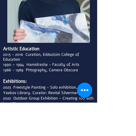
Artistic Education
2015 - 2016
Curation, Kibbutzim College of
Education
1990 – 1994 Hamidrasha - Faculty of Arts
1988 - 1989
Phtography, Camera Obscura
Exhibitions:
2023 Freestyle Painting - Solo exhibition, Zichron
Yaakov Library. Curator: Revital Silverman-Grun
2022 Outdoor Group Exhibition – Creating 100 with
love, Binyamina
2022 Outdoor Group Exhibition – Towards Home
and Away, Zichron Yaakov. Curator: Revital
Silverman-Grun
2022
An Ongoing Story
, Solo exhibition, Binyamina
Library