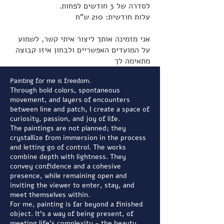
לסדרה של 3 חודשים לפחות.
עלות חודשית: 210 ש"ח
אני מזמינה אותך ליצור איתי קשר, לשמוע
על המועדים האפשריים ולבחון איזו קבוצה
מתאימה לך
Painting for me is freedom.
Through bold colors, spontaneous
movement, and layers of encounters
between line and patch, I create a space of
curiosity, passion, and joy of life.
The paintings are not planned; they
crystallize from immersion in the process
and letting go of control. The works
combine depth with lightness. They
convey confidence and a cohesive
presence, while remaining open and
inviting the viewer to enter, stay, and
meet themselves within.
For me, painting is far beyond a finished
object. It's a way of being present, of
meeting life's complexity - the beauty,