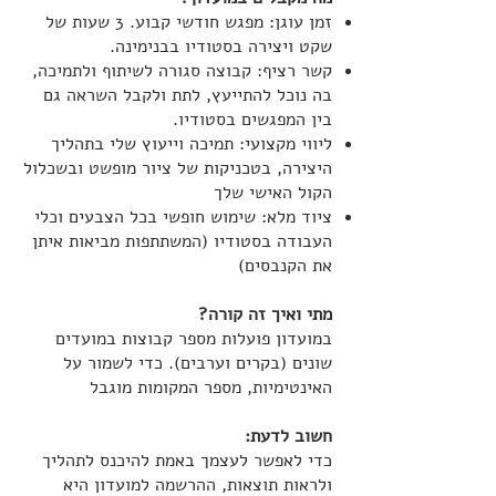
זמן עוגן: מפגש חודשי קבוע. 3 שעות של
שקט ויצירה בסטודיו בבנימינה.
קשר רציף: קבוצה סגורה לשיתוף ולתמיכה,
בה נוכל להתייעץ, לתת ולקבל השראה גם
בין המפגשים בסטודיו.
ליווי מקצועי: תמיכה וייעוץ שלי בתהליך
היצירה, בטכניקות של ציור מופשט ובשכלול
הקול האישי שלך
ציוד מלא: שימוש חופשי בכל הצבעים וכלי
העבודה בסטודיו (המשתתפות מביאות איתן
את הקנבסים)​
מתי ואיך זה קורה?
במועדון פועלות מספר קבוצות במועדים
שונים (בקרים וערבים). כדי לשמור על
האינטימיות, מספר המקומות מוגבל
חשוב לדעת:
כדי לאפשר לעצמך באמת להיכנס לתהליך
ולראות תוצאות, ההרשמה למועדון היא