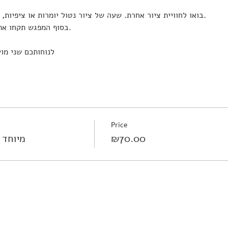
בואו לחוויית ציור אחרת. שעה של ציור נטול יומרות או ציפיות, ציור זורם שמזמן הנאה ושחרור.
בסוף המפגש תקחו אתכם משהו משלכם אתכם הביתה.
לנוחותכם שני מועדים לבח
Price
₪70.00
מיוחד 