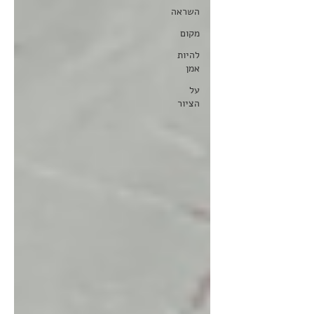
השראה
מקום
להיות
אמן
על
הציור